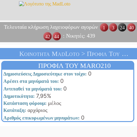
Τελευταία κλήρωση λαχειοφόρων αγορών
1
3
24
40
: Νικητές: 439
42
44
Κοινότητα MadLoto > Προφίλ Του Maro210 > Αρχική Σελίδα
ΠΡΟΦΊΛ ΤΟΥ MARO210
0
Δημοσιεύσεις Δημοσιεύτηκε στον τοίχο:
0
Αρέσει στα μηνύματά του:
0
Αντιπαθεί τα μηνύματά του:
7,95%
Δημοτικότητα:
μέλος
Κατάσταση φόρουμ:
αρχάριος
Κατάταξη:
0
Αριθμός επικυρωμένων μηνυμάτων: