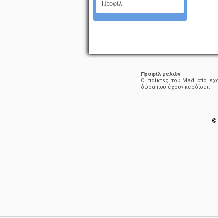
Προφίλ
Προφίλ μελών
Οι παίκτες του MadLotto έχ
δώρα που έχουν κερδίσει.
© 