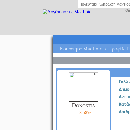
Τελευταία Κλήρωση Λαχει
On
Κοινότητα MadLoto > Προφίλ Το
6
Γαλλ
Δημοσ
Αντιπ
Κατά
Donostia
Αριθ
18,58%