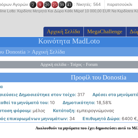
οφόρων Αγορών
: Νικητές: 564
2
9
20
25
39
43
line Lotto: Κερδίστε Μετρητά Και Δώρα Κάθε Μέρα! 10 000,00 EUR Να Κερδίσετε 
Αρχική Σελίδα
MegaChallenge
Δώ
Κοινότητα MadLoto
υ Donostia > Αρχική Σελίδα
Αρχική σελίδα
-
Τοίχος
-
Forum
Προφίλ του Donostia
ία
ιεύσεις Δημοσιεύτηκε στον τοίχο:
317
Αρέσει στα μηνύματά
αθεί τα μηνύματά του:
10
Δημοτικότητα:
18,58%
σταση φόρουμ:
μέλος
Κατάταξη:
εμπειρογνώμονας
μός επικυρωμένων μηνυμάτων:
34
Επιθυμητά Δώρα:
6400 €,
Ακολουθούν τα μηνύματα που έχει δημοσιεύσει αυτό το Μέλ