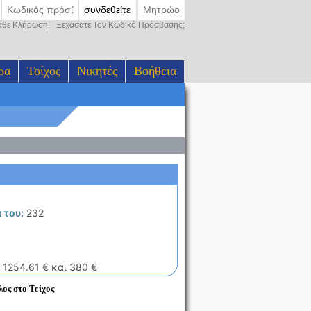
συνδεθείτε
Μητρώο
Κάθε Κλήρωση!
Ξεχάσατε Τον Κωδικό Πρόσβασης;
ρα
Τοίχος
Νικητές
Βοήθεια
 του:
232
 1254.61 € και 380 €
ος στο Τείχος