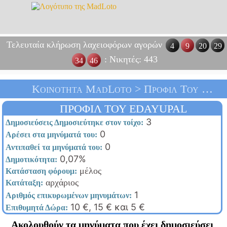
Τελευταία κλήρωση λαχειοφόρων αγορών
4
9
20
29
: Νικητές: 443
34
46
Κοινότητα MadLoto > Προφίλ Του Edayupal > Αρχική Σελίδα
ΠΡΟΦΊΛ ΤΟΥ EDAYUPAL
3
Δημοσιεύσεις Δημοσιεύτηκε στον τοίχο:
0
Αρέσει στα μηνύματά του:
0
Αντιπαθεί τα μηνύματά του:
0,07%
Δημοτικότητα:
μέλος
Κατάσταση φόρουμ:
αρχάριος
Κατάταξη:
1
Αριθμός επικυρωμένων μηνυμάτων:
10 €, 15 € και 5 €
Επιθυμητά Δώρα:
Ακολουθούν τα μηνύματα που έχει δημοσιεύσει