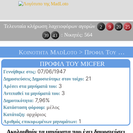
Τελευταία κλήρωση λαχειοφόρων αγορών
2
9
20
25
: Νικητές: 564
39
43
Κοινότητα MadLoto > Προφίλ Του Micfer > Αρχική Σελίδα
ΠΡΟΦΊΛ ΤΟΥ MICFER
07/06/1947
Γεννήθηκε στις:
21
Δημοσιεύσεις Δημοσιεύτηκε στον τοίχο:
3
Αρέσει στα μηνύματά του:
3
Αντιπαθεί τα μηνύματά του:
7,96%
Δημοτικότητα:
μέλος
Κατάσταση φόρουμ:
αρχάριος
Κατάταξη:
1
Αριθμός επικυρωμένων μηνυμάτων:
Ακολουθούν τα μηνύματα που έχει δημοσιεύσει