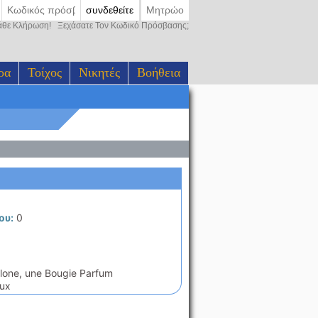
συνδεθείτε
Μητρώο
Κάθε Κλήρωση!
Ξεχάσατε Τον Κωδικό Πρόσβασης;
ρα
Τοίχος
Νικητές
Βοήθεια
ου:
0
alone, une Bougie Parfum
aux