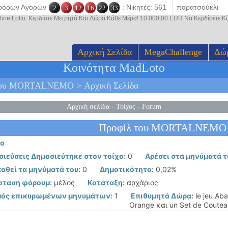
οφόρων Αγορών
: Νικητές: 561
2
3
12
16
22
33
line Lotto: Κερδίστε Μετρητά Και Δώρα Κάθε Μέρα! 10 000,00 EUR Να Κερδίσετε 
Αρχική Σελίδα
MegaChallenge
Δώ
Κοινότητα MadLoto
 Του MORTALNEMO > Αρχική Σελίδα
Αρχική σελίδα
-
Τοίχος
-
Forum
Προφίλ του MORTALNEMO
ία
ιεύσεις Δημοσιεύτηκε στον τοίχο:
0
Αρέσει στα μηνύματά τ
αθεί τα μηνύματά του:
0
Δημοτικότητα:
0,02%
σταση φόρουμ:
μέλος
Κατάταξη:
αρχάριος
μός επικυρωμένων μηνυμάτων:
1
Επιθυμητά Δώρα:
le jeu Ab
Orange και un Set de Coute