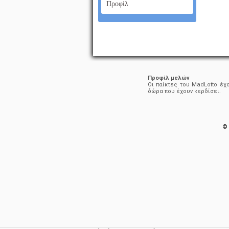
Προφίλ
Προφίλ μελών
Οι παίκτες του MadLotto έχ
δώρα που έχουν κερδίσει.
© 