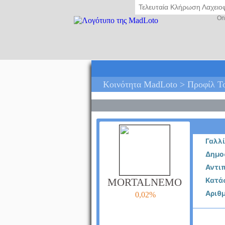
Τελευταία Κλήρωση Λαχει
On
Κοινότητα MadLoto > Προφίλ
Γαλλ
Δημοσ
Αντιπ
Κατά
MORTALNEMO
Αριθ
0,02%