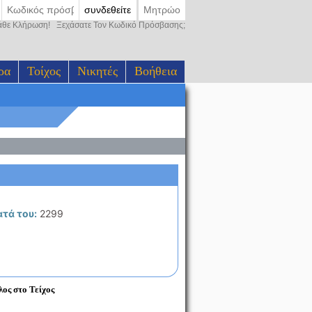
συνδεθείτε
Μητρώο
Κάθε Κλήρωση!
Ξεχάσατε Τον Κωδικό Πρόσβασης;
ρα
Τοίχος
Νικητές
Βοήθεια
τά του:
2299
ος στο Τείχος