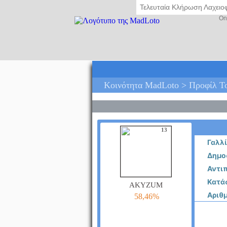
Τελευταία Κλήρωση Λαχει
On
Κοινότητα MadLoto > Προφίλ Τ
13
Γαλλ
Δημοσ
Αντιπ
Κατά
akyzum
Αριθ
58,46%