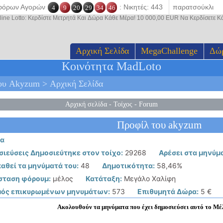
οφόρων Αγορών
: Νικητές: 443
4
9
20
29
34
46
line Lotto: Κερδίστε Μετρητά Και Δώρα Κάθε Μέρα! 10 000,00 EUR Να Κερδίσετε 
Αρχική Σελίδα
MegaChallenge
Δώ
Κοινότητα MadLoto
ου Akyzum > Αρχική Σελίδα
Αρχική σελίδα
-
Τοίχος
-
Forum
Προφίλ του akyzum
ία
ιεύσεις Δημοσιεύτηκε στον τοίχο:
29268
Αρέσει στα μηνύμα
αθεί τα μηνύματά του:
48
Δημοτικότητα:
58,46%
σταση φόρουμ:
μέλος
Κατάταξη:
Μεγάλο Χαλίφη
μός επικυρωμένων μηνυμάτων:
573
Επιθυμητά Δώρα:
5 €
Ακολουθούν τα μηνύματα που έχει δημοσιεύσει αυτό το Μέλ