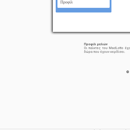
Προφίλ
Προφίλ μελών
Οι παίκτες του MadLotto έχ
δώρα που έχουν κερδίσει.
© 