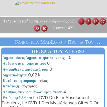
Τελευταία κλήρωση λαχειοφόρων αγορών
1
7
16
27
: Νικητές: 422
38
40
Κοινότητα MadLoto > Προφίλ Του Alesi92 > Αρχική Σελίδα
ΠΡΟΦΊΛ ΤΟΥ ALESI92
0
Δημοσιεύσεις Δημοσιεύτηκε στον τοίχο:
0
Αρέσει στα μηνύματά του:
0
Αντιπαθεί τα μηνύματά του:
0,02%
Δημοτικότητα:
μέλος
Κατάσταση φόρουμ:
αρχάριος
Κατάταξη:
4
Αριθμός επικυρωμένων μηνυμάτων:
Le DVD Du Film Absolument
Επιθυμητά Δώρα:
Fabuleux, Le DVD 1 Des Mystérieuses Cités D Or