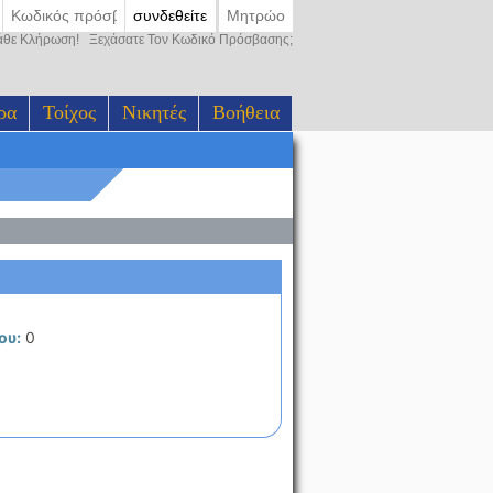
συνδεθείτε
Μητρώο
Κάθε Κλήρωση!
Ξεχάσατε Τον Κωδικό Πρόσβασης;
ρα
Τοίχος
Νικητές
Βοήθεια
ου:
0