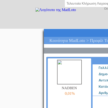
Τελευταία Κλήρωση Λαχει
On
Κοινότητα MadLoto > Προφίλ Το
Γαλλ
Δημοσ
Αντιπ
Κατά
nadben
Αριθ
0,01%