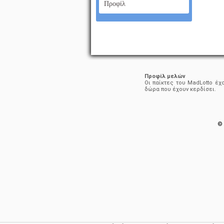
Προφίλ
Προφίλ μελών
Οι παίκτες του MadLotto έχ
δώρα που έχουν κερδίσει.
© 