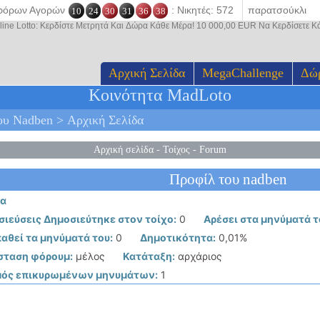
οφόρων Αγορών
: Νικητές: 572
10
24
30
31
36
38
line Lotto: Κερδίστε Μετρητά Και Δώρα Κάθε Μέρα! 10 000,00 EUR Να Κερδίσετε 
Αρχική Σελίδα
MegaChallenge
Δώ
Κοινότητα MadLoto
υ Nadben > Αρχική Σελίδα
Αρχική σελίδα
-
Τοίχος
-
Forum
Προφίλ του nadben
ία
ιεύσεις Δημοσιεύτηκε στον τοίχο:
0
Αρέσει στα μηνύματά τ
αθεί τα μηνύματά του:
0
Δημοτικότητα:
0,01%
σταση φόρουμ:
μέλος
Κατάταξη:
αρχάριος
μός επικυρωμένων μηνυμάτων:
1