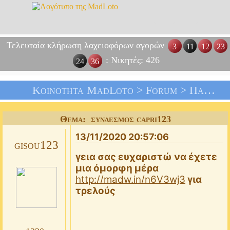
Τελευταία κλήρωση λαχειοφόρων αγορών
3
11
12
23
: Νικητές: 426
24
36
Κοινότητα MadLoto >
Forum
>
Παιχνίδια
Θέμα: σύνδεσμος capri123
13/11/2020 20:57:06
gisou123
γεια σας ευχαριστώ να έχετε
μια όμορφη μέρα
http://madw.in/n6V3wj3
για
τρελούς