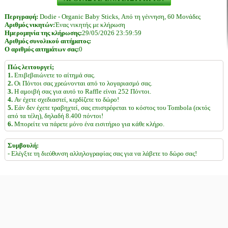
Περιγραφή:
Dodie - Organic Baby Sticks, Από τη γέννηση, 60 Μονάδες
Αριθμός νικητών:
Ένας νικητής με κλήρωση
Ημερομηνία της κλήρωσης:
29/05/2026 23:59:59
Αριθμός συνολικού αιτήματος:
Ο αριθμός αιτημάτων σας:
0
Πώς λειτουργεί;
1.
Επιβεβαιώνετε το αίτημά σας.
2.
Οι Πόντοι σας χρεώνονται από το λογαριασμό σας.
3.
Η αμοιβή σας για αυτό το Raffle είναι 252 Πόντοι.
4.
Αν έχετε σχεδιαστεί, κερδίζετε το δώρο!
5.
Εάν δεν έχετε τραβηχτεί, σας επιστρέφεται το κόστος του Tombola (εκτός
από τα τέλη), δηλαδή 8.400 πόντοι!
6.
Μπορείτε να πάρετε μόνο ένα εισιτήριο για κάθε κλήρο.
Συμβουλή:
- Ελέγξτε τη διεύθυνση αλληλογραφίας σας για να λάβετε το δώρο σας!