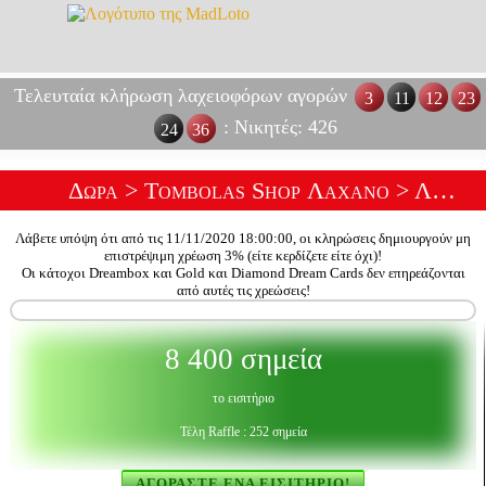
Τελευταία κλήρωση λαχειοφόρων αγορών
3
11
12
23
: Νικητές: 426
24
36
Δώρα
>
Tombolas Shop Λάχανο
> Λοταρία Ένα Dodie Baby Fly
Λάβετε υπόψη ότι από τις 11/11/2020 18:00:00, οι κληρώσεις δημιουργούν μη
επιστρέψιμη χρέωση 3% (είτε κερδίζετε είτε όχι)!
Οι κάτοχοι Dreambox και Gold και Diamond Dream Cards δεν επηρεάζονται
από αυτές τις χρεώσεις!
8 400 σημεία
το εισιτήριο
Τέλη Raffle : 252 σημεία
ΑΓΟΡΆΣΤΕ ΈΝΑ ΕΙΣΙΤΉΡΙΟ!