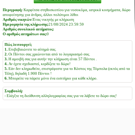
Περιγραφή:
Καρφίτσα στηθοσκοπίου για νοσοκόμα, ιατρικά κοσμήματα, δώρο
αποφοίτησης για άνδρες, άλλοι πολύτιμοι λίθοι
Αριθμός νικητών:
Ένας νικητής με κλήρωση
Ημερομηνία της κλήρωσης:
21/08/2024 23:59:59
Αριθμός συνολικού αιτήματος:
Ο αριθμός αιτημάτων σας:
0
Πώς λειτουργεί;
1.
Επιβεβαιώνετε το αίτημά σας.
2.
Οι Πόντοι σας χρεώνονται από το λογαριασμό σας.
3.
Η αμοιβή σας για αυτήν την κλήρωση είναι 57 Πόντοι .
4.
Αν έχετε σχεδιαστεί, κερδίζετε το δώρο!
5.
Εάν δεν κληρωθείτε, επιστρέφεστε για το Κόστος της Τόμπολα (εκτός από τα
Τέλη), δηλαδή 1.900 Πόντοι !
6.
Μπορείτε να πάρετε μόνο ένα εισιτήριο για κάθε κλήρο.
Συμβουλή:
- Ελέγξτε τη διεύθυνση αλληλογραφίας σας για να λάβετε το δώρο σας!