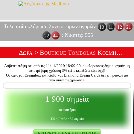
Τελευταία κλήρωση λαχειοφόρων αγορών
10
11
12
21
: Νικητές: 555
22
44
Δώρα
>
Boutique Tombolas Κοσμήματα
>
Λάβετε υπόψη ότι από τις 11/11/2020 18:00:00, οι κληρώσεις δημιουργούν μη
επιστρέψιμη χρέωση 3% (είτε κερδίζετε είτε όχι)!
Οι κάτοχοι Dreambox και Gold και Diamond Dream Cards δεν επηρεάζονται
από αυτές τις χρεώσεις!
1 900 σημεία
το εισιτήριο
Τέλη Raffle : 57 σημεία
ΑΓΟΡΆΣΤΕ ΈΝΑ ΕΙΣΙΤΉΡΙΟ!