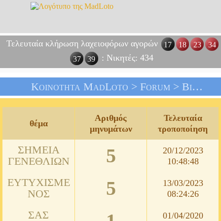
Τελευταία κλήρωση λαχειοφόρων αγορών
17
18
23
34
: Νικητές: 434
37
39
Κοινότητα MadLoto >
Forum
> Βιβλίο Επισκεπτών: Εσείς Και Εμείς
Αριθμός
Τελευταία
θέμα
μηνυμάτων
τροποποίηση
ΣΗΜΕΊΑ
5
20/12/2023
ΓΕΝΕΘΛΊΩΝ
10:48:48
ΕΥΤΥΧΙΣΜΈ
5
13/03/2023
ΝΟΣ
08:24:26
ΣΑΣ
1
01/04/2020